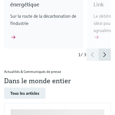
énergétique
Link
Sur la route de la décarbonation de
Le débitmè
l'industrie
idéal pour l
agroalimen
1
/
3
Actualités & Communiqués de presse
Dans le monde entier
Tous les articles