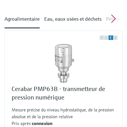
Agroalimentaire
Eau, eaux usées et déchets
Pétrole e
F
L
E
X
Cerabar PMP63B - transmetteur de
pression numérique
Mesure précise du niveau hydrostatique, de la pression
absolue et de la pression relative
Prix après
connexion