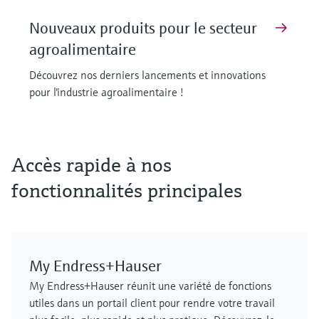
Nouveaux produits pour le secteur
agroalimentaire
Découvrez nos derniers lancements et innovations
pour l'industrie agroalimentaire !
F
F
F
F
F
F
L
L
L
L
L
L
E
E
E
E
E
E
X
X
X
X
X
X
Accès rapide à nos
fonctionnalités principales
My Endress+Hauser
MCS100FT
FLOWSIC610
Cerabar PMP63B - transmetteur de
Capteur de température de surface
FLOWSIC610
Analyseur de gaz de process
My Endress+Hauser réunit une variété de fonctions
Solution de contrôle des émissions
débitmètre à ultrasons
pression numérique
iTHERM SurfaceLine TM611
débitmètre à ultrasons
GM901
utiles dans un portail client pour rendre votre travail