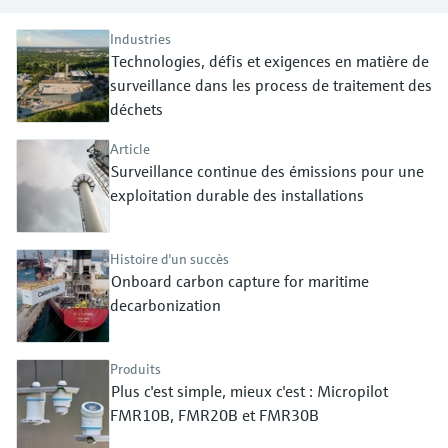
Analyseurs de dureté, fer, etc.
l'application
décisionnels
Mesure du niveau par barrière à
Industries
Technologies, défis et exigences en matière de
Device Viewer
micro-ondes
Photomètres de process
surveillance dans les process de traitement des
Trouver des informations et de la
documentation spécifiques à un produit
déchets
Mesure du niveau par la pression
Mesure par transmission de micro-
ondes
Article
Recherche de pièces détachées
Voir tous
Surveillance continue des émissions pour une
Trouvez la bonne pièce de rechange en
exploitation durable des installations
Technologie Memosens
tapant la racine/le code du produit et
accédez aux données spécifiques, vues
éclatées et notices de montage des appareils
Voir tous
Histoire d'un succès
pour un remplacement/réparation rapide.
Onboard carbon capture for maritime
decarbonization
Produits
Plus c'est simple, mieux c'est : Micropilot
FMR10B, FMR20B et FMR30B