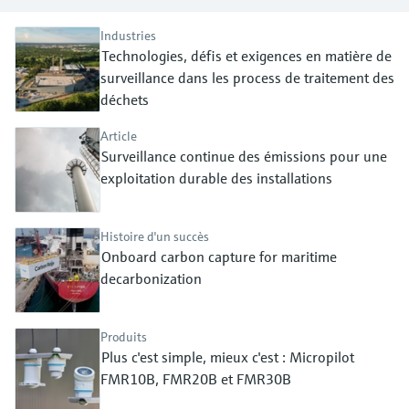
Analyseurs de dureté, fer, etc.
l'application
décisionnels
Mesure du niveau par barrière à
Industries
Technologies, défis et exigences en matière de
Device Viewer
micro-ondes
Photomètres de process
surveillance dans les process de traitement des
Trouver des informations et de la
documentation spécifiques à un produit
déchets
Mesure du niveau par la pression
Mesure par transmission de micro-
ondes
Article
Recherche de pièces détachées
Voir tous
Surveillance continue des émissions pour une
Trouvez la bonne pièce de rechange en
exploitation durable des installations
Technologie Memosens
tapant la racine/le code du produit et
accédez aux données spécifiques, vues
éclatées et notices de montage des appareils
Voir tous
Histoire d'un succès
pour un remplacement/réparation rapide.
Onboard carbon capture for maritime
decarbonization
Produits
Plus c'est simple, mieux c'est : Micropilot
FMR10B, FMR20B et FMR30B