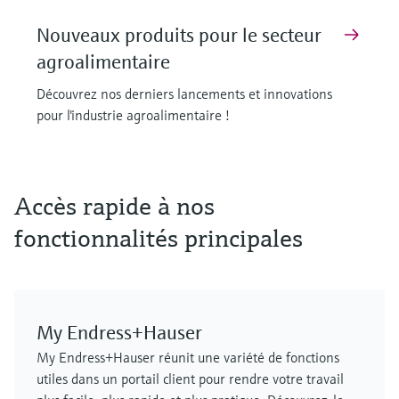
Nouveaux produits pour le secteur
agroalimentaire
Découvrez nos derniers lancements et innovations
pour l'industrie agroalimentaire !
F
F
F
F
F
F
L
L
L
L
L
L
E
E
E
E
E
E
X
X
X
X
X
X
Accès rapide à nos
fonctionnalités principales
My Endress+Hauser
MCS100FT
FLOWSIC610
Cerabar PMP63B - transmetteur de
Capteur de température de surface
FLOWSIC610
Analyseur de gaz de process
My Endress+Hauser réunit une variété de fonctions
Solution de contrôle des émissions
débitmètre à ultrasons
pression numérique
iTHERM SurfaceLine TM611
débitmètre à ultrasons
GM901
utiles dans un portail client pour rendre votre travail