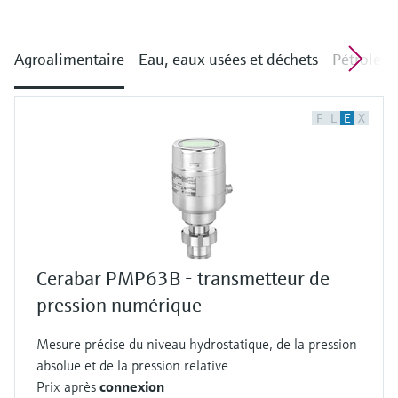
Agroalimentaire
Eau, eaux usées et déchets
Pétrole e
F
L
E
X
Cerabar PMP63B - transmetteur de
pression numérique
Mesure précise du niveau hydrostatique, de la pression
absolue et de la pression relative
Prix après
connexion