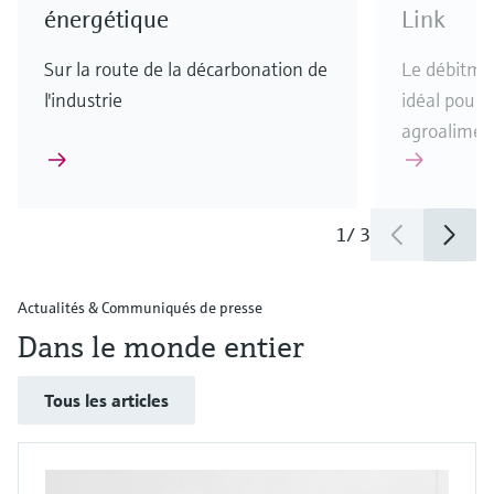
énergétique
Link
Sur la route de la décarbonation de
Le débitmè
l'industrie
idéal pour l
agroalimen
1
/
3
Actualités & Communiqués de presse
Dans le monde entier
Tous les articles