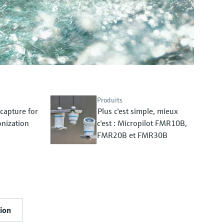
s
Produits
capture for
Plus c'est simple, mieux
nization
c'est : Micropilot FMR10B,
FMR20B et FMR30B
tion