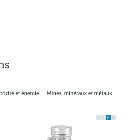
ns
tricité et énergie
Mines, minéraux et métaux
F
L
E
X