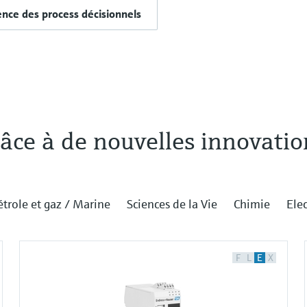
ence des process décisionnels
âce à de nouvelles innovatio
étrole et gaz / Marine
Sciences de la Vie
Chimie
Elec
F
L
E
X