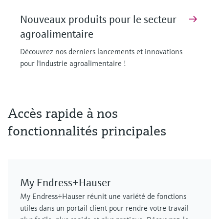
Nouveaux produits pour le secteur
agroalimentaire
Découvrez nos derniers lancements et innovations
pour l'industrie agroalimentaire !
F
F
F
F
F
F
L
L
L
L
L
L
E
E
E
E
E
E
X
X
X
X
X
X
Accès rapide à nos
fonctionnalités principales
My Endress+Hauser
MCS100FT
FLOWSIC610
Cerabar PMP63B - transmetteur de
Capteur de température de surface
FLOWSIC610
Analyseur de gaz de process
My Endress+Hauser réunit une variété de fonctions
Solution de contrôle des émissions
débitmètre à ultrasons
pression numérique
iTHERM SurfaceLine TM611
débitmètre à ultrasons
GM901
utiles dans un portail client pour rendre votre travail