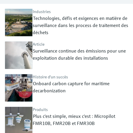
Analyseurs de dureté, fer, etc.
l'application
décisionnels
Mesure du niveau par barrière à
Industries
Technologies, défis et exigences en matière de
Device Viewer
micro-ondes
Photomètres de process
surveillance dans les process de traitement des
Trouver des informations et de la
documentation spécifiques à un produit
déchets
Mesure du niveau par la pression
Mesure par transmission de micro-
ondes
Article
Recherche de pièces détachées
Voir tous
Surveillance continue des émissions pour une
Trouvez la bonne pièce de rechange en
exploitation durable des installations
Technologie Memosens
tapant la racine/le code du produit et
accédez aux données spécifiques, vues
éclatées et notices de montage des appareils
Voir tous
Histoire d'un succès
pour un remplacement/réparation rapide.
Onboard carbon capture for maritime
decarbonization
Produits
Plus c'est simple, mieux c'est : Micropilot
FMR10B, FMR20B et FMR30B