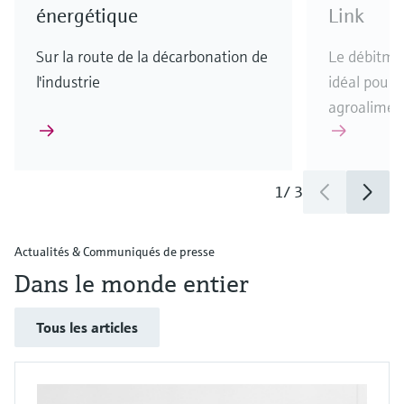
énergétique
Link
Sur la route de la décarbonation de
Le débitmè
l'industrie
idéal pour l
agroalimen
1
/
3
Actualités & Communiqués de presse
Dans le monde entier
Tous les articles