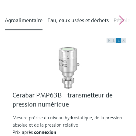
Agroalimentaire
Eau, eaux usées et déchets
Pétrole e
F
L
E
X
Cerabar PMP63B - transmetteur de
pression numérique
Mesure précise du niveau hydrostatique, de la pression
absolue et de la pression relative
Prix après
connexion