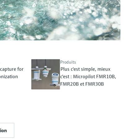
s
Produits
capture for
Plus c'est simple, mieux
nization
c'est : Micropilot FMR10B,
FMR20B et FMR30B
tion