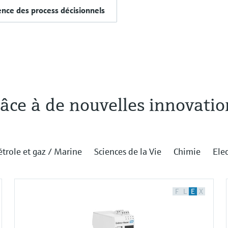
ence des process décisionnels
âce à de nouvelles innovatio
étrole et gaz / Marine
Sciences de la Vie
Chimie
Elec
F
L
E
X