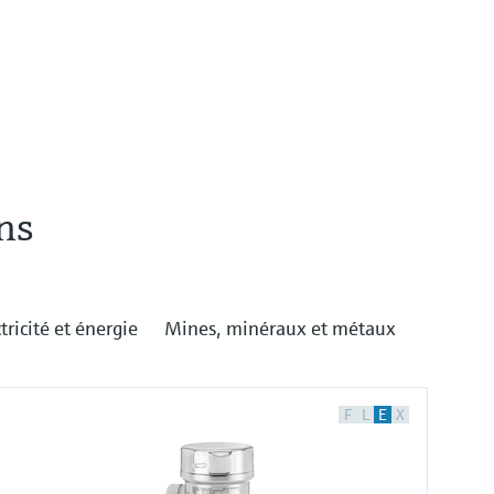
ns
tricité et énergie
Mines, minéraux et métaux
F
L
E
X