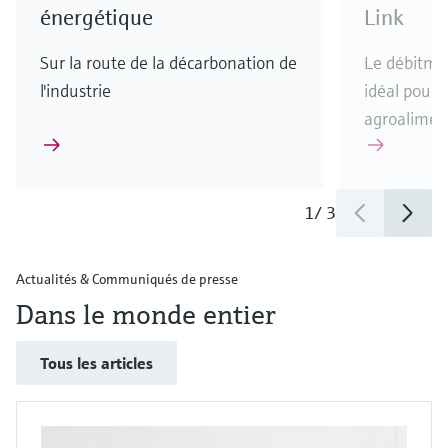
énergétique
Link
Sur la route de la décarbonation de
Le débitmè
l'industrie
idéal pour l
agroalimen
1
/
3
Actualités & Communiqués de presse
Dans le monde entier
Tous les articles