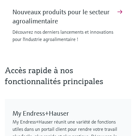
Nouveaux produits pour le secteur
agroalimentaire
Découvrez nos derniers lancements et innovations
pour l'industrie agroalimentaire !
F
F
F
F
F
F
L
L
L
L
L
L
E
E
E
E
E
E
X
X
X
X
X
X
Accès rapide à nos
fonctionnalités principales
My Endress+Hauser
MCS100FT
FLOWSIC610
Cerabar PMP63B - transmetteur de
Capteur de température de surface
FLOWSIC610
Analyseur de gaz de process
My Endress+Hauser réunit une variété de fonctions
Solution de contrôle des émissions
débitmètre à ultrasons
pression numérique
iTHERM SurfaceLine TM611
débitmètre à ultrasons
GM901
utiles dans un portail client pour rendre votre travail