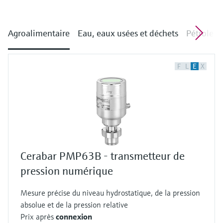
Agroalimentaire
Eau, eaux usées et déchets
Pétrole e
F
L
E
X
Cerabar PMP63B - transmetteur de
pression numérique
Mesure précise du niveau hydrostatique, de la pression
absolue et de la pression relative
Prix après
connexion