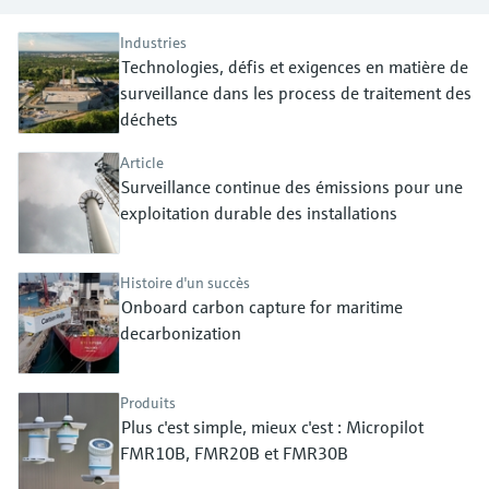
Analyseurs de dureté, fer, etc.
l'application
décisionnels
Mesure du niveau par barrière à
Industries
Technologies, défis et exigences en matière de
Device Viewer
micro-ondes
Photomètres de process
surveillance dans les process de traitement des
Trouver des informations et de la
documentation spécifiques à un produit
déchets
Mesure du niveau par la pression
Mesure par transmission de micro-
ondes
Article
Recherche de pièces détachées
Voir tous
Surveillance continue des émissions pour une
Trouvez la bonne pièce de rechange en
exploitation durable des installations
Technologie Memosens
tapant la racine/le code du produit et
accédez aux données spécifiques, vues
éclatées et notices de montage des appareils
Voir tous
Histoire d'un succès
pour un remplacement/réparation rapide.
Onboard carbon capture for maritime
decarbonization
Produits
Plus c'est simple, mieux c'est : Micropilot
FMR10B, FMR20B et FMR30B