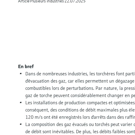
Article
Plusieurs industries
22.07.2025
En bref
Dans de nombreuses industries, les torchères font parti
d'évacuation des gaz, car elles permettent un dégazag
combustibles lors de perturbations. Par nature, la press
gaz de torche peuvent considérablement changer en p
Les installations de production compactes et optimisées 
conséquent, des conditions de débit maximales plus élev
120 m/s ont été enregistrés lors d'arrêts dans des raffi
La composition des gaz évacués ou torchés peut varie
de débit sont inévitables. De plus, les débits faibles so