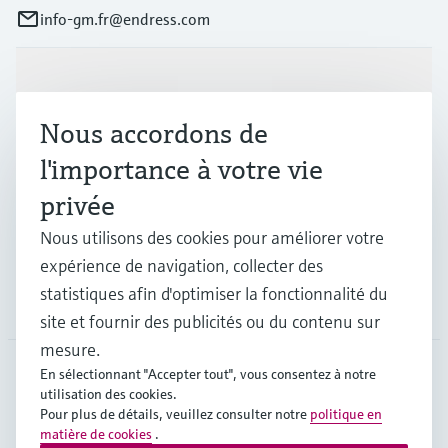
info-gm.fr@endress.com
Produits et services
Nous accordons de
Industries
l'importance à votre vie
privée
Support
Nous utilisons des cookies pour améliorer votre
expérience de navigation, collecter des
statistiques afin d'optimiser la fonctionnalité du
Société
site et fournir des publicités ou du contenu sur
mesure.
En sélectionnant "Accepter tout", vous consentez à notre
utilisation des cookies.
FRA
•
Français
Pour plus de détails, veuillez consulter notre
politique en
matière de cookies
.