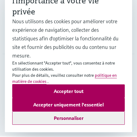
l'importance à votre vie
privée
Support
Nous utilisons des cookies pour améliorer votre
expérience de navigation, collecter des
statistiques afin d'optimiser la fonctionnalité du
Société
site et fournir des publicités ou du contenu sur
mesure.
En sélectionnant "Accepter tout", vous consentez à notre
utilisation des cookies.
FRA
•
Français
Pour plus de détails, veuillez consulter notre
politique en
matière de cookies
.
Accepter tout
Copyright © Endress+Hauser Group Services AG
Mentions légales
Conditions d'utilisation
Accepter uniquement l'essentiel
Protection des données
Conditions générales
Personnaliser