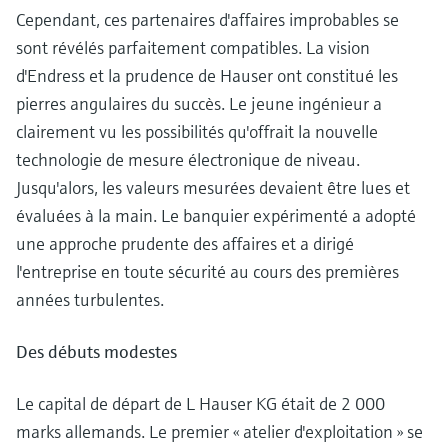
Analyseurs de dureté, fer, etc.
l'application
Cependant, ces partenaires d'affaires improbables se
décisionnels
Mesure du niveau par barrière à
sont révélés parfaitement compatibles. La vision
Device Viewer
micro-ondes
Photomètres de process
d'Endress et la prudence de Hauser ont constitué les
Trouver des informations et de la
pierres angulaires du succès. Le jeune ingénieur a
documentation spécifiques à un produit
Mesure du niveau par la pression
Mesure par transmission de micro-
clairement vu les possibilités qu'offrait la nouvelle
ondes
Recherche de pièces détachées
technologie de mesure électronique de niveau.
Voir tous
Trouvez la bonne pièce de rechange en
Jusqu'alors, les valeurs mesurées devaient être lues et
Technologie Memosens
tapant la racine/le code du produit et
évaluées à la main. Le banquier expérimenté a adopté
accédez aux données spécifiques, vues
éclatées et notices de montage des appareils
une approche prudente des affaires et a dirigé
Voir tous
pour un remplacement/réparation rapide.
l'entreprise en toute sécurité au cours des premières
années turbulentes.
Des débuts modestes
Le capital de départ de L Hauser KG était de 2 000
marks allemands. Le premier « atelier d'exploitation » se