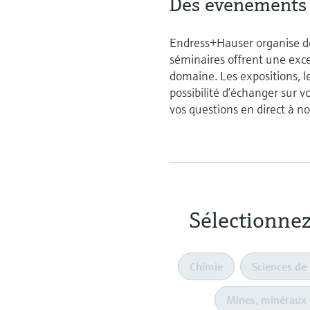
Des événements m
Endress+Hauser organise d
séminaires offrent une exce
domaine. Les expositions, le
possibilité d’échanger sur v
vos questions en direct à no
Sélectionnez
Chimie
Sciences de 
Mines, minéraux