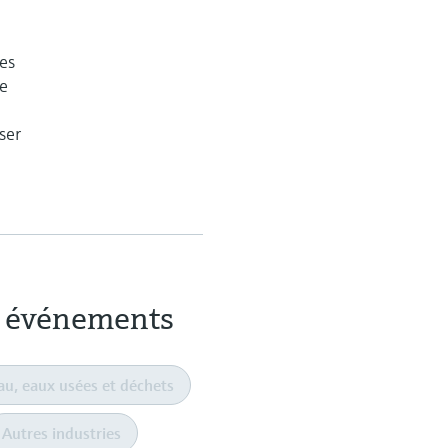
es
re
ser
es événements
au, eaux usées et déchets
Autres industries