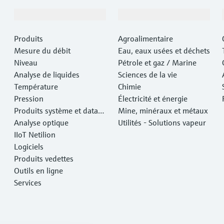
Produits et services
Industries
Produits
Agroalimentaire
Mesure du débit
Eau, eaux usées et déchets
Niveau
Pétrole et gaz / Marine
Analyse de liquides
Sciences de la vie
Température
Chimie
Pression
Électricité et énergie
Produits système et data
Mine, minéraux et métaux
managers
Analyse optique
Utilités - Solutions vapeur
IIoT Netilion
Logiciels
Produits vedettes
Outils en ligne
Services