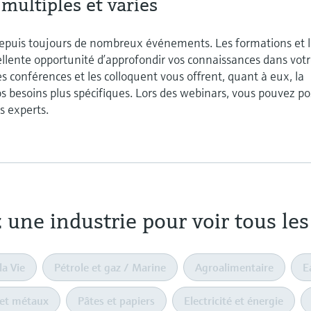
ultiples et variés
epuis toujours de nombreux événements. Les formations et l
llente opportunité d’approfondir vos connaissances dans vot
s conférences et les colloquent vous offrent, quant à eux, la
os besoins plus spécifiques. Lors des webinars, vous pouvez po
s experts.
 une industrie pour voir tous l
la Vie
Pétrole et gaz / Marine
Agroalimentaire
E
 et métaux
Pâtes et papiers
Electricité et énergie