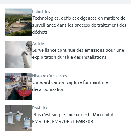
Analyseurs de dureté, fer, etc.
l'application
décisionnels
Mesure du niveau par barrière à
Industries
Technologies, défis et exigences en matière de
Device Viewer
micro-ondes
Photomètres de process
surveillance dans les process de traitement des
Trouver des informations et de la
documentation spécifiques à un produit
déchets
Mesure du niveau par la pression
Mesure par transmission de micro-
ondes
Article
Recherche de pièces détachées
Voir tous
Surveillance continue des émissions pour une
Trouvez la bonne pièce de rechange en
exploitation durable des installations
Technologie Memosens
tapant la racine/le code du produit et
accédez aux données spécifiques, vues
éclatées et notices de montage des appareils
Voir tous
Histoire d'un succès
pour un remplacement/réparation rapide.
Onboard carbon capture for maritime
decarbonization
Produits
Plus c'est simple, mieux c'est : Micropilot
FMR10B, FMR20B et FMR30B