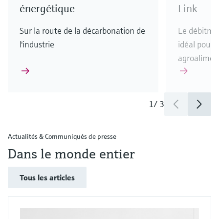
énergétique
Link
Sur la route de la décarbonation de
Le débitmè
l'industrie
idéal pour l
agroalimen
1
/
3
Actualités & Communiqués de presse
Dans le monde entier
Tous les articles