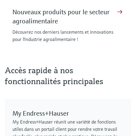
Nouveaux produits pour le secteur
agroalimentaire
Découvrez nos derniers lancements et innovations
pour l'industrie agroalimentaire !
F
F
F
F
F
F
L
L
L
L
L
L
E
E
E
E
E
E
X
X
X
X
X
X
Accès rapide à nos
fonctionnalités principales
My Endress+Hauser
MCS100FT
FLOWSIC610
Cerabar PMP63B - transmetteur de
Capteur de température de surface
FLOWSIC610
Analyseur de gaz de process
My Endress+Hauser réunit une variété de fonctions
Solution de contrôle des émissions
débitmètre à ultrasons
pression numérique
iTHERM SurfaceLine TM611
débitmètre à ultrasons
GM901
utiles dans un portail client pour rendre votre travail