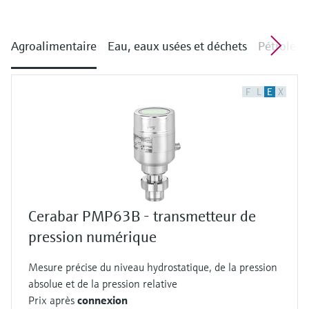
Agroalimentaire
Eau, eaux usées et déchets
Pétrole e
F
L
E
X
Cerabar PMP63B - transmetteur de
pression numérique
Mesure précise du niveau hydrostatique, de la pression
absolue et de la pression relative
Prix après
connexion