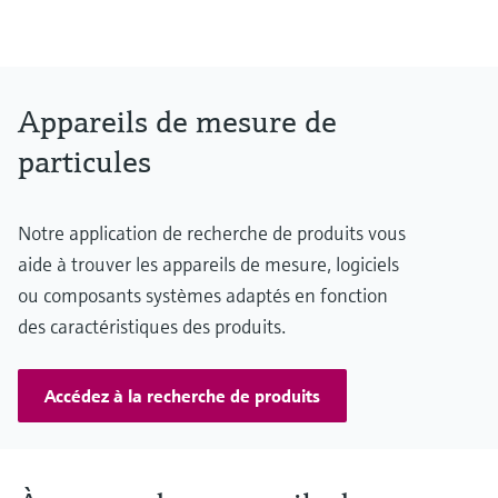
–40 °C ... +600 °C
Measuring range
Transmission: 100 ... 90 % / 100 ... 0 %
Opacity: 0 ... 10 % / 0 ... 100 %
Relative opacity: 0 ... 10 % / 0 ... 100 %
Appareils de mesure de
Extinction: 0 ... 0.045 / 0 ... 2
particules
Dust concentration: 0 ... 200 mg/m³ / 0 ... 10,000 mg/m³
The measurement depends on measuring distance and dust
properties
Notre application de recherche de produits vous
aide à trouver les appareils de mesure, logiciels
ou composants systèmes adaptés en fonction
des caractéristiques des produits.
Accédez à la recherche de produits