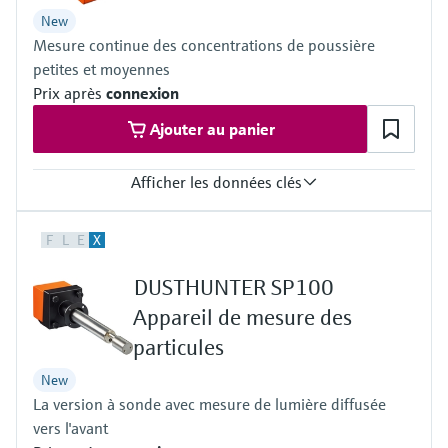
17. BImSchV
New
27. BImSchV
Mesure continue des concentrations de poussière
30. BlmSchV
TA-Luft (Prevention of Air Pollution)
petites et moyennes
EN 15267
Prix après
connexion
EN 14181
MCERTS
Ajouter au panier
2010/75/EU
U.S. EPA PS-11 compliant
Afficher les données clés
Measuring principle
F
L
E
X
Scattered light backward
Process temperature
DUSTHUNTER SP100
–40 °C ... +600 °C
Conformities
Appareil de mesure des
TUEV type-examination
particules
China's EPA compliant
DNV Maritime type approval
New
La version à sonde avec mesure de lumière diffusée
vers l'avant