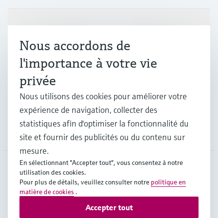
Produits et services
Nous accordons de
l'importance à votre vie
Industries
privée
Nous utilisons des cookies pour améliorer votre
Support
expérience de navigation, collecter des
statistiques afin d'optimiser la fonctionnalité du
Société
site et fournir des publicités ou du contenu sur
mesure.
En sélectionnant "Accepter tout", vous consentez à notre
utilisation des cookies.
FRA
•
Français
Pour plus de détails, veuillez consulter notre
politique en
matière de cookies
.
Accepter tout
Copyright © Endress+Hauser Group Services AG