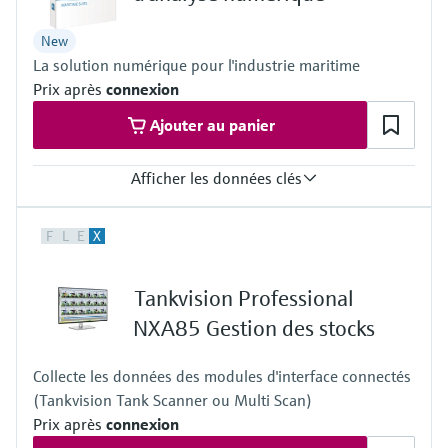
New
La solution numérique pour l'industrie maritime
Prix après
connexion
Ajouter au panier
Afficher les données clés
Task
F
L
E
X
MARpems: Redundant emission monitoring for scrubber
applications
MARdiagnostics: Condition Monitoring for maritime analyzers
Tankvision Professional
MARlogger: GHG monitoring based on the emissions mass flow
rate calculation
NXA85 Gestion des stocks
Hosting
MARpems: On-premise: DNV-certified maritime industrial PC
Collecte les données des modules d'interface connectés
MARdiagnostics: Off-premise: monitoringbox.endress.com
(Tankvision Tank Scanner ou Multi Scan)
MARlogger: On-premise: DNV-certified maritime Industrial PC or
virtual machine on the user's servers
Prix après
connexion
Contract type