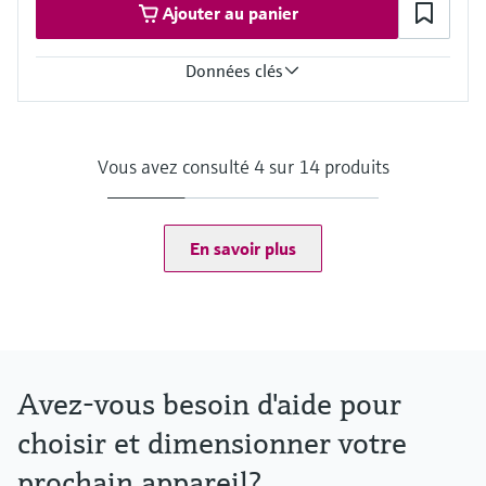
Ajouter au panier
MARpems: Software
MARdiagnostics: SaaS (Software as a Service)
MARlogger: Software
Données clés
Application
Collecte de données
Gestion des données
Vous avez consulté 4 sur 14 produits
Surveillance et visualisation des process
Interfaces
OPC classic
OPC UA
En savoir plus
Modbus
Terminalvision NXS85
Avez-vous besoin d'aide pour
choisir et dimensionner votre
prochain appareil?