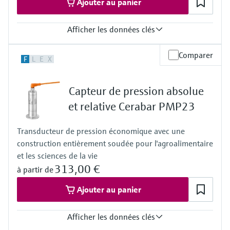
Ajouter au panier
Afficher les données clés
Précision
Comparer
F
L
E
X
0,3%
Température de process
-40…+100 °C
Capteur de pression absolue
(-40…+212 °F)
Gamme de mesure de pression
et relative Cerabar PMP23
400 mbar…+400 bar
(6...+6000psi)
Transducteur de pression économique avec une
Cellule de mesure
construction entièrement soudée pour l'agroalimentaire
+400 mbar…+400 bar
(+6 psi...+6000 psi)
et les sciences de la vie
313,00 €
à partir de
Ajouter au panier
Afficher les données clés