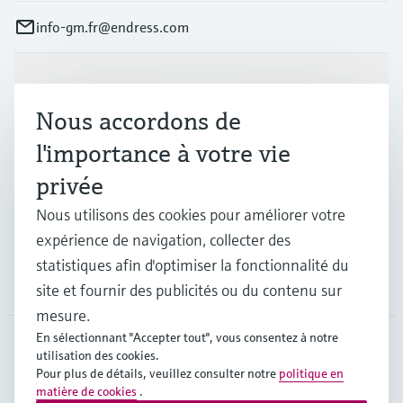
info-gm.fr@endress.com
Produits et services
Nous accordons de
l'importance à votre vie
Industries
privée
Nous utilisons des cookies pour améliorer votre
Support
expérience de navigation, collecter des
statistiques afin d'optimiser la fonctionnalité du
Société
site et fournir des publicités ou du contenu sur
mesure.
En sélectionnant "Accepter tout", vous consentez à notre
utilisation des cookies.
FRA
•
Français
Pour plus de détails, veuillez consulter notre
politique en
matière de cookies
.