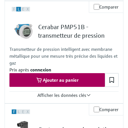
Précision
Comparer
F
L
E
X
0,3%
Température de process
-10…+100 °C
Cerabar PMP51B -
(+14…+212 °F)
135 °C pendant 1h
transmetteur de pression
(275 °F pendant 1h)
Gamme de mesure de pression
Transmetteur de pression intelligent avec membrane
400 mbar…+40 bar
métallique pour une mesure très précise des liquides et
(6...+600psi)
Cellule de mesure
gaz
+400 mbar…+40 bar
Prix après
connexion
(+6 psi...+600 psi)
Ajouter au panier
Afficher les données clés
Précision
Comparer
F
L
E
X
Standard:
jusqu'à 0.075 %
Platine