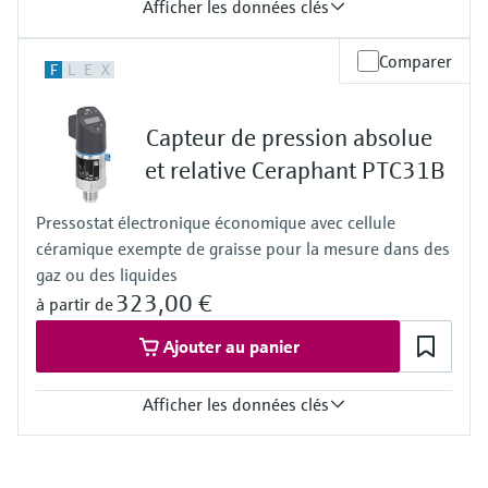
Afficher les données clés
Précision
Comparer
F
L
E
X
Standard:
jusqu'à 0.065 %
Platinum:
Capteur de pression absolue
jusqu'à 0.055 %
Température de process
et relative Ceraphant PTC31B
Standard:
-40°C…+125°C
Pressostat électronique économique avec cellule
(-40°F...+257°F)
céramique exempte de graisse pour la mesure dans des
Séparateur:
-70°C...+400°C
gaz ou des liquides
(-94°F...+752°F)
323,00 €
à partir de
Matériau de la membrane de process
316L, AlloyC, Or
Ajouter au panier
Cellule de mesure
1 bar...400 bar
(14.5 psi...5800 psi)
Afficher les données clés
Cellule de mesure
+100 mbar....+40 bar