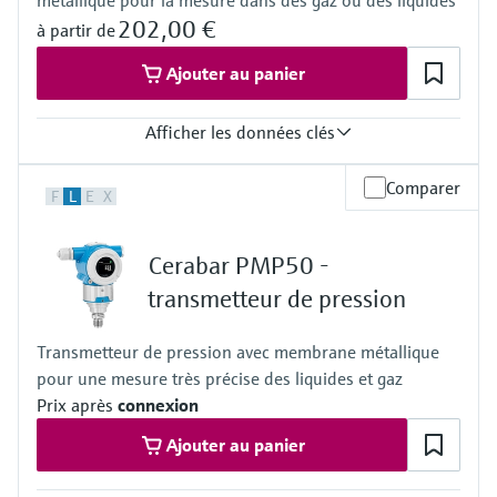
métallique pour la mesure dans des gaz ou des liquides
+400 mbar…+40 bar
(+6 psi...+600 psi)
202,00 €
à partir de
Ajouter au panier
Afficher les données clés
Précision
Comparer
F
L
E
X
0.5%
Température de process
-25…+85 °C
Cerabar PMP50 -
(-13…+185 °F)
Gamme de mesure de pression
transmetteur de pression
400 mbar...+40 bar
(6 psi...+600 psi)
Transmetteur de pression avec membrane métallique
Cellule de mesure
pour une mesure très précise des liquides et gaz
400 mbar...+40 bar
(6 psi...+600 psi)
Prix après
connexion
Ajouter au panier