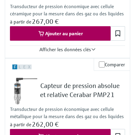
-40°C…+125°C
Transducteur de pression économique avec cellule
(-40°F…+257°F)
céramique pour la mesure dans des gaz ou des liquides
Séparateur:
-40°C...+400°C
267,00 €
à partir de
(-40°F...+752°F)
Gamme de mesure de pression
Ajouter au panier
400 mbar...700 bar
(1.5 psi...10,500 psi)
Afficher les données clés
Pièces en contact avec le produit
316L, AlloyC,
Tantale, Monel,
Précision
Comparer
F
L
E
X
PTFE, Or
0,3 %
Matériau de la membrane de process
Température de process
316L, AlloyC,
-25 °C…+100 °C
Capteur de pression absolue
Tantale, Monel,
(-13 °F....+185 °F)
PTFE,
Gamme de mesure de pression
et relative Cerabar PMP21
Or
+100 mbar…+40 bar
Cellule de mesure
(+1.5 psi...+600 psi)
Transducteur de pression économique avec cellule
400 mbar...700 bar
Cellule de mesure
(6 psi...10,500 psi)
métallique pour la mesure dans des gaz ou des liquides
+100 mbar…+40 bar
(+1.5 psi...+600 psi)
262,00 €
à partir de