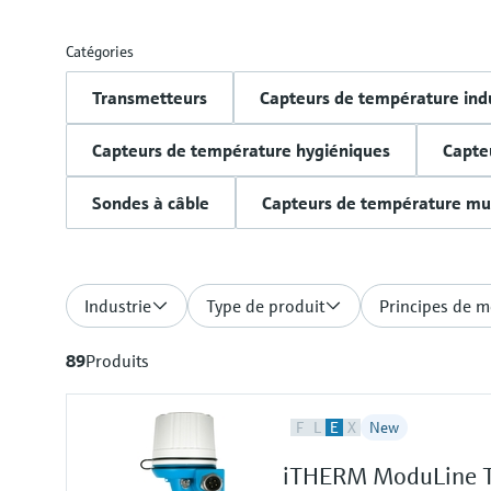
Catégories
Transmetteurs
Capteurs de température indu
Capteurs de température hygiéniques
Capte
Sondes à câble
Capteurs de température mul
Industrie
Type de produit
Principes de m
89
Produits
F
L
E
X
New
iTHERM ModuLine TM