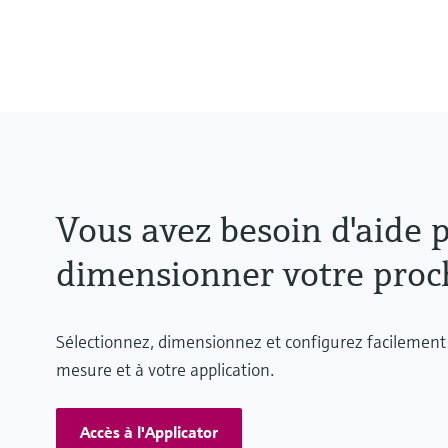
t90 à partir de < 1,5 s ITHERM Q
selon la configuration
Pression process max. (statiqu
Selon la configuration
Vous avez besoin d'aide p
dimensionner votre proch
Sélectionnez, dimensionnez et configurez facilement 
mesure et à votre application.
Accès à l'Applicator