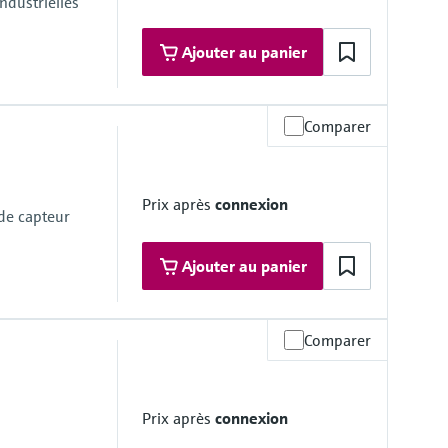
ndustrielles
Ajouter au panier
Comparer
e de service
n sur demande
ongSens:
Prix après
connexion
kSens:
 de capteur
Ajouter au panier
Comparer
Prix après
connexion