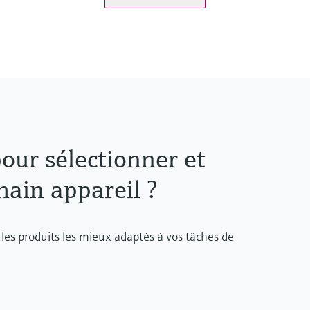
uickSens
PT100 WW:
-200 °C ...600 °C
e)
(-328 °F ...1.112 °F)
PT100 TF:
-50 °C ...400 °C
(-58 °F ...752 °F)
Typ K:
max. 1.100 °C
(max. 2.012 °F)
Typ J:
our sélectionner et
max. 800 °C
(max. 1.472 °F)
Typ N:
ain appareil ?
max. 1.100 °C
(max. 2.012 °F)
Longueur dʹimmersio
jusqu'à 4.500,0 mm (17
les produits les mieux adaptés à vos tâches de