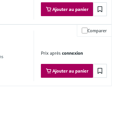
Ajouter au panier
Comparer
e de service
n sur demande
7'')
Prix après
connexion
ns
Ajouter au panier
e de service
ongSens:
n sur demande
78,15'')
kSens: