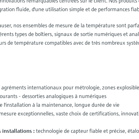
s innovations remarquables centrées sur le client. Nos produits c
égration fluide, d'une utilisation simple et de performances fia
user, nos ensembles de mesure de la température sont parf
fférents types de boîtiers, signaux de sortie numériques et an
teurs de température compatibles avec de très nombreux sy
:
agréments internationaux pour métrologie, zones explosibles,
courants - des
sorties analogiques à numériques
de l'installation à la maintenance, longue durée de vie
esure exceptionnelles, vaste choix de certifications, innovati
 installations :
technologie de capteur fiable et précise, étal