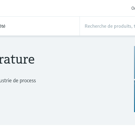
Ou
été
rature
strie de process