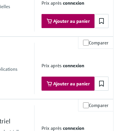
Prix après
connexion
elles
Ajouter au panier
Comparer
e de service
ongSens:
Prix après
connexion
kSens:
lications
Ajouter au panier
Comparer
e de service
°F...752 °F)
riel
Prix après
connexion