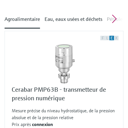
Agroalimentaire
Eau, eaux usées et déchets
Pétrole e
F
L
E
X
Cerabar PMP63B - transmetteur de
pression numérique
Mesure précise du niveau hydrostatique, de la pression
absolue et de la pression relative
Prix après
connexion