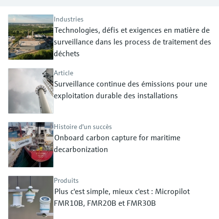
Analyseurs de dureté, fer, etc.
l'application
décisionnels
Mesure du niveau par barrière à
Industries
Technologies, défis et exigences en matière de
Device Viewer
micro-ondes
Photomètres de process
surveillance dans les process de traitement des
Trouver des informations et de la
documentation spécifiques à un produit
déchets
Mesure du niveau par la pression
Mesure par transmission de micro-
ondes
Article
Recherche de pièces détachées
Voir tous
Surveillance continue des émissions pour une
Trouvez la bonne pièce de rechange en
exploitation durable des installations
Technologie Memosens
tapant la racine/le code du produit et
accédez aux données spécifiques, vues
éclatées et notices de montage des appareils
Voir tous
Histoire d'un succès
pour un remplacement/réparation rapide.
Onboard carbon capture for maritime
decarbonization
Produits
Plus c'est simple, mieux c'est : Micropilot
FMR10B, FMR20B et FMR30B