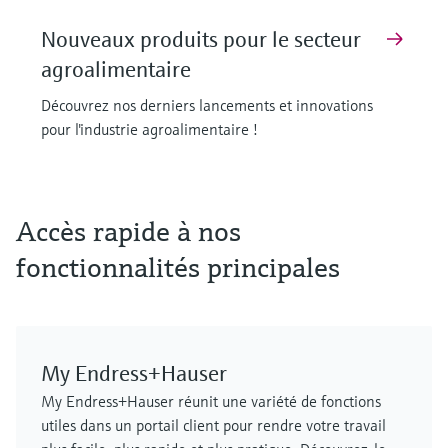
Nouveaux produits pour le secteur
agroalimentaire
Découvrez nos derniers lancements et innovations
pour l'industrie agroalimentaire !
F
F
F
F
F
F
L
L
L
L
L
L
E
E
E
E
E
E
X
X
X
X
X
X
Accès rapide à nos
fonctionnalités principales
My Endress+Hauser
MCS100FT
FLOWSIC610
Cerabar PMP63B - transmetteur de
Capteur de température de surface
FLOWSIC610
Analyseur de gaz de process
My Endress+Hauser réunit une variété de fonctions
Solution de contrôle des émissions
débitmètre à ultrasons
pression numérique
iTHERM SurfaceLine TM611
débitmètre à ultrasons
GM901
utiles dans un portail client pour rendre votre travail