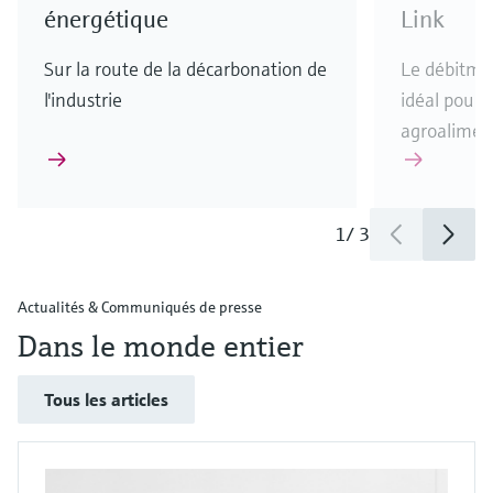
énergétique
Link
Sur la route de la décarbonation de
Le débitmè
l'industrie
idéal pour l
agroalimen
1
/
3
Actualités & Communiqués de presse
Dans le monde entier
Tous les articles