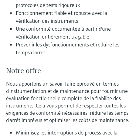
Analyseurs de dureté, fer, etc.
protocoles de tests rigoureux
l'application
décisionnels
Mesure du niveau par barrière à
Fonctionnement fiable et robuste avec la
Device Viewer
micro-ondes
Photomètres de process
vérification des instruments
Trouver des informations et de la
Une conformité documentée à partir d'une
documentation spécifiques à un produit
Mesure du niveau par la pression
Mesure par transmission de micro-
vérification entièrement traçable
Prévenir les dysfonctionnements et réduire les
ondes
Recherche de pièces détachées
Voir tous
temps d'arrêt
Trouvez la bonne pièce de rechange en
Technologie Memosens
tapant la racine/le code du produit et
accédez aux données spécifiques, vues
Notre offre
éclatées et notices de montage des appareils
Voir tous
pour un remplacement/réparation rapide.
Nous apportons un savoir-faire éprouvé en termes
d'instrumentation et de maintenance pour fournir une
évaluation fonctionnelle complète de la fiabilité des
instruments. Cela vous permet de respecter toutes les
exigences de conformité nécessaires, réduire les temps
d'arrêt imprévus et optimiser les coûts de maintenance.
Minimisez les interruptions de process avec la