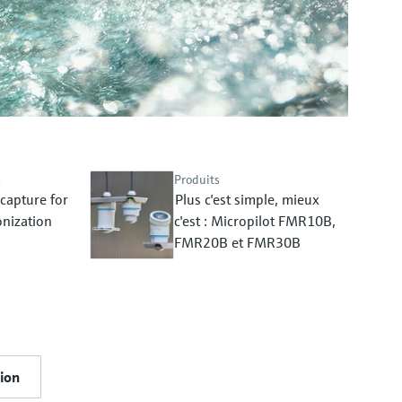
s
Produits
capture for
Plus c'est simple, mieux
nization
c'est : Micropilot FMR10B,
FMR20B et FMR30B
tion