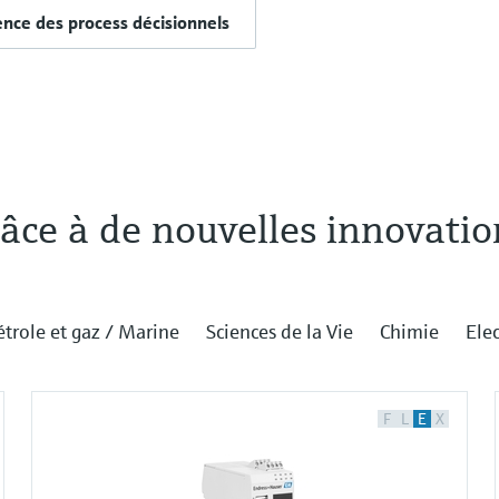
ence des process décisionnels
âce à de nouvelles innovatio
étrole et gaz / Marine
Sciences de la Vie
Chimie
Elec
F
L
E
X