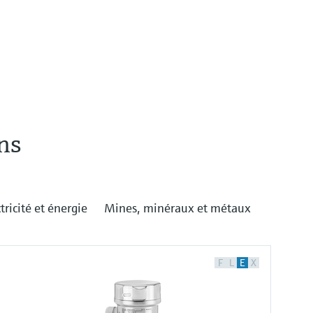
ns
tricité et énergie
Mines, minéraux et métaux
F
L
E
X