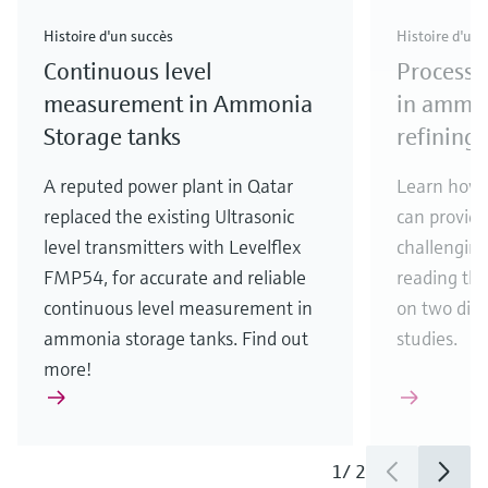
Histoire d'un succès
Histoire d'un 
Continuous level
Process 
measurement in Ammonia
in ammon
Storage tanks
refining
A reputed power plant in Qatar
Learn how
replaced the existing Ultrasonic
can provide
level transmitters with Levelflex
challenging
FMP54, for accurate and reliable
reading th
continuous level measurement in
on two diff
ammonia storage tanks. Find out
studies.
more!
1
/
2