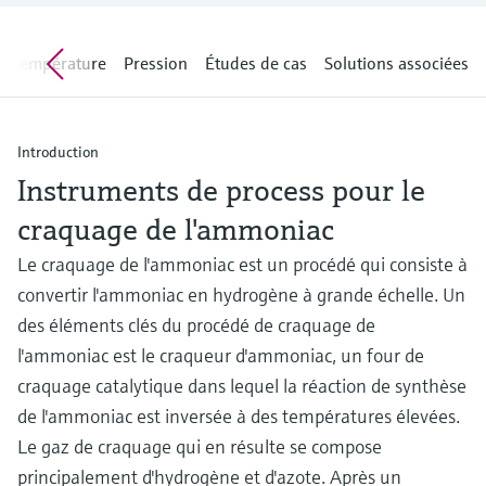
Analyseurs de dureté, fer, etc.
l'application
décisionnels
Mesure du niveau par barrière à
Température
Pression
Études de cas
Solutions associées
Device Viewer
micro-ondes
Photomètres de process
Trouver des informations et de la
documentation spécifiques à un produit
Mesure du niveau par la pression
Mesure par transmission de micro-
Introduction
ondes
Recherche de pièces détachées
Instruments de process pour le
Voir tous
Trouvez la bonne pièce de rechange en
Technologie Memosens
tapant la racine/le code du produit et
craquage de l'ammoniac
accédez aux données spécifiques, vues
éclatées et notices de montage des appareils
Le craquage de l'ammoniac est un procédé qui consiste à
Voir tous
pour un remplacement/réparation rapide.
convertir l'ammoniac en hydrogène à grande échelle. Un
des éléments clés du procédé de craquage de
l'ammoniac est le craqueur d'ammoniac, un four de
craquage catalytique dans lequel la réaction de synthèse
de l'ammoniac est inversée à des températures élevées.
Le gaz de craquage qui en résulte se compose
principalement d'hydrogène et d'azote. Après un