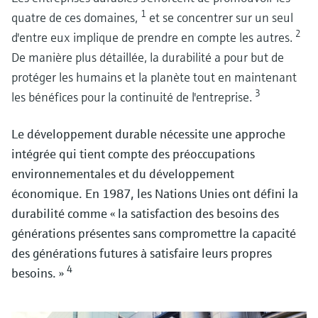
ressources.
1
quatre de ces domaines,
et se concentrer sur un seul
2
d'entre eux implique de prendre en compte les autres.
De manière plus détaillée, la durabilité a pour but de
protéger les humains et la planète tout en maintenant
Instrumentation pour une compression et un transport s
3
les bénéfices pour la continuité de l'entreprise.
et efficaces de l'hydrogène
Découvrez notre gamme de produits pour garantir l'efficacité de la
Le développement durable nécessite une approche
Maximisez l'efficacité de votre process de production de
compression et du transport de l'hydrogène.
Produits biochimiques et économie circulaire : optimiser 
intégrée qui tient compte des préoccupations
batteries
chaîne de valeur biologique
environnementales et du développement
Découvrez comment une mesure efficace et utilisée intelligemment peut
vous aider à extraire et à concentrer efficacement les précieux minéraux
Découvrez plus en détail les principaux moteurs, la pression réglementaire 
économique. En 1987, les Nations Unies ont défini la
destinés aux batteries.
les défis des process qui façonnent la chaîne de valeur biologique dans la
durabilité comme « la satisfaction des besoins des
production biochimique
générations présentes sans compromettre la capacité
des générations futures à satisfaire leurs propres
4
besoins. »
Améliorer la sécurité et l'efficacité dans les unités de
séparation de l'air (ASU)