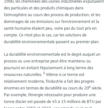
1900, les cheminées des usines industrielles expulsaient
Les process et technologies de gestion des déchets,
des particules et des produits chimiques dans
moteurs des progrès de l'économie circulaire
l'atmosphère au cours des process de production, et les
Une gestion efficace des déchets est essentielle pour le développement
dommages de ces émissions sur l'environnement et la
durable, la conformité réglementaire et la réussite de l'entreprise.
santé humaine étaient peu, voire pas du tout pris en
Les batteries industrielles mènent la charge pour le
Enhance efficiency and safety of green hydrogen
compte. Ce n'est plus le cas, car les solutions de
stockage de l'énergie
production
durabilité environnementale passent au premier plan.
Découvrez comment les batteries électrochimiques tracent la voie vers la
Step up your electrolyzer game! Discover our broad offering and benefit fr
neutralité carbone.
longstanding expertise when it comes to the safe production and quality of
La durabilité environnementale est le degré auquel un
hydrogen produced via electrolysis.
process ou une entreprise peut être maintenu ou
poursuivi en évitant l'épuisement à long terme des
Assurer la qualité de l'eau avec la filtration sur membran
5
ressources naturelles.
Même si ce terme est
L'instrumentation de process dans la filtration sur membrane joue un rôle
crucial pour assurer la qualité de l'eau. Le défi opérationnel est d'éviter
relativement moderne, l'industrie a fait des progrès
l'encrassement, le blocage et l'endommagement des membranes.
e
énormes en termes de durabilité au cours du 20
siècle.
Par exemple, l'énergie nécessaire pour produire une
tonne d'acier est passée de 45 à 15 millions de BTU par