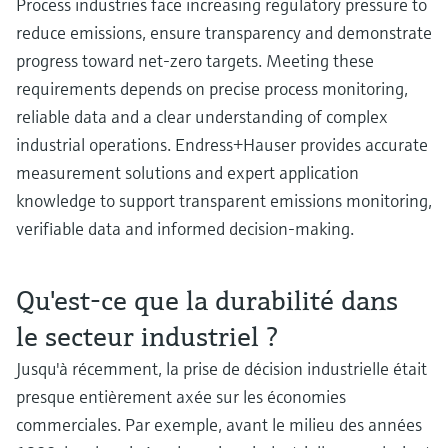
Process industries face increasing regulatory pressure to
reduce emissions, ensure transparency and demonstrate
Instrumentation pour une production d'ammoniac durab
progress toward net‑zero targets. Meeting these
et efficace
Renforcement de la chaîne de valeur de la batterie
requirements depends on precise process monitoring,
Découvrez notre gamme innovante d'instruments servant une production
Découvrez comment les technologies de batterie modernes optimisent la
reliable data and a clear understanding of complex
efficace et sûre de l'ammoniac.
durabilité et améliorent la fiabilité de l'approvisionnement en énergie.
industrial operations. Endress+Hauser provides accurate
Contrôle du biodiesel : comment augmenter le rendeme
measurement solutions and expert application
dans la transestérification
knowledge to support transparent emissions monitoring,
Bénéficiez d'informations pour localiser l'origine de la variabilité dans la
verifiable data and informed decision‑making.
production de biodiesel. Découvrez pourquoi une mesure précise est
essentielle pour stabiliser la transestérification et maintenir le rendement
Qu'est-ce que la durabilité dans
Améliorer la sécurité et l'efficacité des process de mélang
Découvrir la chaîne d'approvisionnement complexe des
le secteur industriel ?
d'hydrogène
batteries VE
Jusqu'à récemment, la prise de décision industrielle était
Découvrez notre large gamme de produits et bénéficiez d'une expertise de
En savoir plus sur la chaîne d'approvisionnement de batterie Complex EV.
longue date en matière de mélange d'hydrogène en toute sécurité.
presque entièrement axée sur les économies
commerciales. Par exemple, avant le milieu des années