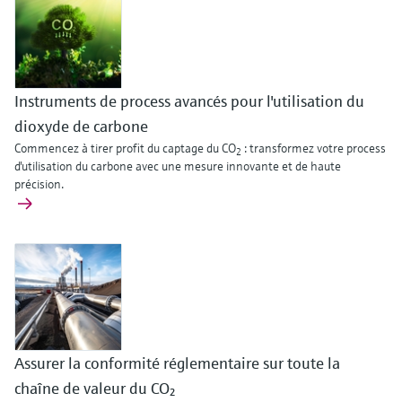
Analyseurs de dureté, fer, etc.
l'application
décisionnels
Mesure du niveau par barrière à
Device Viewer
micro-ondes
Photomètres de process
Trouver des informations et de la
documentation spécifiques à un produit
Instruments de process avancés pour l'utilisation du
Mesure du niveau par la pression
Mesure par transmission de micro-
dioxyde de carbone
ondes
Recherche de pièces détachées
Commencez à tirer profit du captage du CO
: transformez votre process
Voir tous
2
Trouvez la bonne pièce de rechange en
d'utilisation du carbone avec une mesure innovante et de haute
Technologie Memosens
tapant la racine/le code du produit et
précision.
accédez aux données spécifiques, vues
éclatées et notices de montage des appareils
Voir tous
pour un remplacement/réparation rapide.
Assurer la conformité réglementaire sur toute la
chaîne de valeur du CO₂