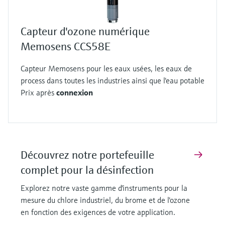
alimentaires
- contrôle qualité dans l'emballage alimentaire
Capteur d'ozone numérique
Applications de la désinfection à l'ozone
Memosens CCS58E
Le capteur CCS58E surveille les niveaux d'ozone
dans diverses applications :
Capteur Memosens pour les eaux usées, les eaux de
- installations de traitement de l'eau
process dans toutes les industries ainsi que l'eau potable
- production de produits frais
Prix après
connexion
- traitement des eaux usées
- installations d'eau industrielles
Avantages clés des capteurs de désinfection
modernes :
Découvrez notre portefeuille
1. Fonctions de surveillance continue pour un
complet pour la désinfection
dosage précis du chlore, du brome et de l'ozone
2. Mesure précise pour la conformité
Explorez notre vaste gamme d'instruments pour la
mesure du chlore industriel, du brome et de l'ozone
réglementaire
en fonction des exigences de votre application.
3. Prévention d'une sur-désinfection