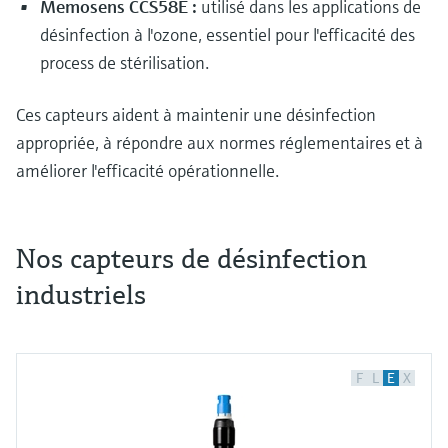
Memosens CCS58E :
utilisé dans les applications de
désinfection à l'ozone, essentiel pour l'efficacité des
process de stérilisation.
Ces capteurs aident à maintenir une désinfection
appropriée, à répondre aux normes réglementaires et à
améliorer l'efficacité opérationnelle.
Nos capteurs de désinfection
industriels
Les différents types de capteurs de désinfection
de l'eau et leurs applications
La désinfection de l'eau joue un rôle majeur
dans plusieurs industries, du traitement de l'eau
F
L
E
X
potable à la production de produits alimentaires.
Découvrons les différents capteurs utilisés pour