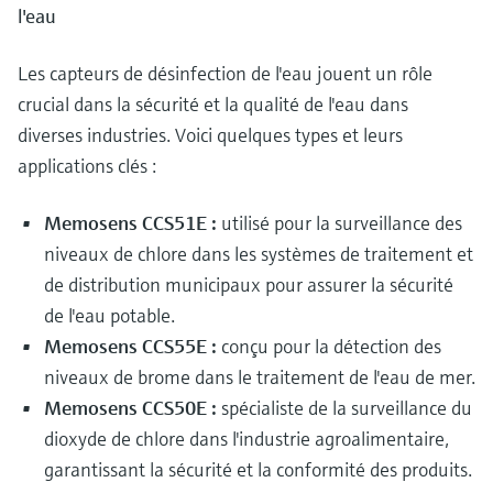
l'eau
Analyseurs de dureté, fer, etc.
l'application
décisionnels
Mesure du niveau par barrière à
Device Viewer
Les capteurs de désinfection de l'eau jouent un rôle
micro-ondes
Photomètres de process
Trouver des informations et de la
crucial dans la sécurité et la qualité de l'eau dans
documentation spécifiques à un produit
Mesure du niveau par la pression
Mesure par transmission de micro-
diverses industries. Voici quelques types et leurs
ondes
applications clés :
Recherche de pièces détachées
Voir tous
Trouvez la bonne pièce de rechange en
Technologie Memosens
tapant la racine/le code du produit et
Memosens CCS51E :
utilisé pour la surveillance des
accédez aux données spécifiques, vues
niveaux de chlore dans les systèmes de traitement et
éclatées et notices de montage des appareils
Voir tous
de distribution municipaux pour assurer la sécurité
pour un remplacement/réparation rapide.
de l'eau potable.
Memosens CCS55E :
conçu pour la détection des
niveaux de brome dans le traitement de l'eau de mer.
Memosens CCS50E :
spécialiste de la surveillance du
dioxyde de chlore dans l'industrie agroalimentaire,
garantissant la sécurité et la conformité des produits.