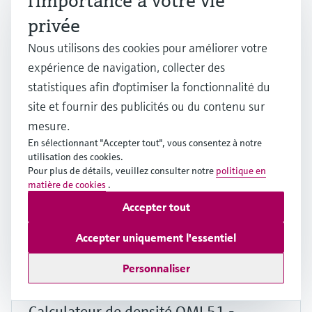
l'importance à votre vie
privée
Cerabar PMP63B - transmetteur de
pression numérique
Nous utilisons des cookies pour améliorer votre
expérience de navigation, collecter des
Mesure précise du niveau hydrostatique, de la pression
statistiques afin d'optimiser la fonctionnalité du
absolue et de la pression relative
site et fournir des publicités ou du contenu sur
Prix après
connexion
mesure.
En sélectionnant "Accepter tout", vous consentez à notre
utilisation des cookies.
Pour plus de détails, veuillez consulter notre
politique en
matière de cookies
.
F
L
E
X
Accepter tout
Accepter uniquement l'essentiel
Personnaliser
Calculateur de densité QML51 -