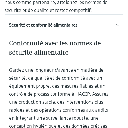
nous comme partenaire, atteignez les normes de
Analyseurs de dureté, fer, etc.
l'application
décisionnels
sécurité et de qualité et restez compétitif.
Mesure du niveau par barrière à
Device Viewer
micro-ondes
Photomètres de process
Sécurité et conformité alimentaires
Trouver des informations et de la
documentation spécifiques à un produit
Mesure du niveau par la pression
Mesure par transmission de micro-
Conformité avec les normes de
ondes
Recherche de pièces détachées
Voir tous
sécurité alimentaire
Trouvez la bonne pièce de rechange en
Technologie Memosens
tapant la racine/le code du produit et
accédez aux données spécifiques, vues
éclatées et notices de montage des appareils
Gardez une longueur d'avance en matière de
Voir tous
pour un remplacement/réparation rapide.
sécurité, de qualité et de conformité avec un
équipement propre, des mesures fiables et un
contrôle de process conforme à HACCP. Assurez
une production stable, des interventions plus
rapides et des opérations conformes aux audits
en intégrant une surveillance robuste, une
conception hygiénique et des données précises