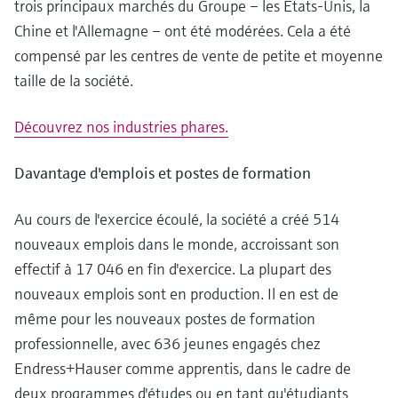
trois principaux marchés du Groupe – les Etats-Unis, la
Analyseurs de dureté, fer, etc.
l'application
décisionnels
Chine et l'Allemagne – ont été modérées. Cela a été
Mesure du niveau par barrière à
compensé par les centres de vente de petite et moyenne
Device Viewer
micro-ondes
Photomètres de process
Trouver des informations et de la
taille de la société.
documentation spécifiques à un produit
Mesure du niveau par la pression
Mesure par transmission de micro-
Découvrez nos industries phares.
ondes
Recherche de pièces détachées
Voir tous
Trouvez la bonne pièce de rechange en
Davantage d'emplois et postes de formation
Technologie Memosens
tapant la racine/le code du produit et
accédez aux données spécifiques, vues
éclatées et notices de montage des appareils
Au cours de l'exercice écoulé, la société a créé 514
Voir tous
pour un remplacement/réparation rapide.
nouveaux emplois dans le monde, accroissant son
effectif à 17 046 en fin d'exercice. La plupart des
nouveaux emplois sont en production. Il en est de
même pour les nouveaux postes de formation
professionnelle, avec 636 jeunes engagés chez
Endress+Hauser comme apprentis, dans le cadre de
deux programmes d'études ou en tant qu'étudiants