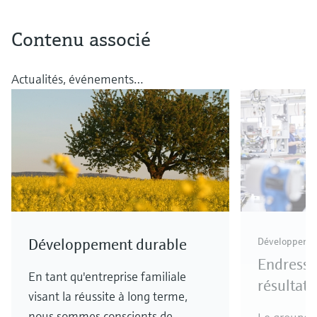
Contenu associé
Actualités, événements…
Développement durable
Développement
Endress+
En tant qu'entreprise familiale
résultats
visant la réussite à long terme,
nous sommes conscients de