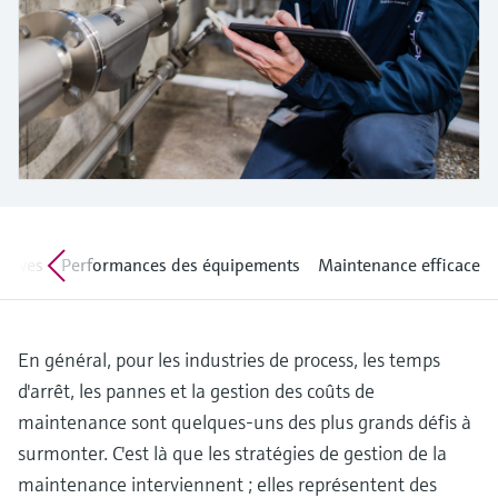
Analyseurs de dureté, fer, etc.
l'application
décisionnels
Mesure du niveau par barrière à
Device Viewer
micro-ondes
Photomètres de process
Trouver des informations et de la
documentation spécifiques à un produit
Mesure du niveau par la pression
Mesure par transmission de micro-
ondes
Recherche de pièces détachées
Voir tous
Trouvez la bonne pièce de rechange en
Technologie Memosens
tapant la racine/le code du produit et
accédez aux données spécifiques, vues
ctives
Performances des équipements
Maintenance efficace
éclatées et notices de montage des appareils
Voir tous
pour un remplacement/réparation rapide.
En général, pour les industries de process, les temps
d'arrêt, les pannes et la gestion des coûts de
maintenance sont quelques-uns des plus grands défis à
surmonter. C'est là que les stratégies de gestion de la
maintenance interviennent ; elles représentent des