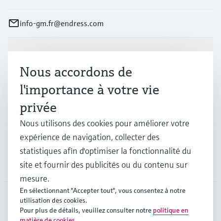
info-gm.fr@endress.com
Produits et services
Nous accordons de
l'importance à votre vie
Industries
privée
Nous utilisons des cookies pour améliorer votre
Support
expérience de navigation, collecter des
statistiques afin d'optimiser la fonctionnalité du
Société
site et fournir des publicités ou du contenu sur
mesure.
En sélectionnant "Accepter tout", vous consentez à notre
utilisation des cookies.
Pour plus de détails, veuillez consulter notre
politique en
FRA
•
Français
matière de cookies
.