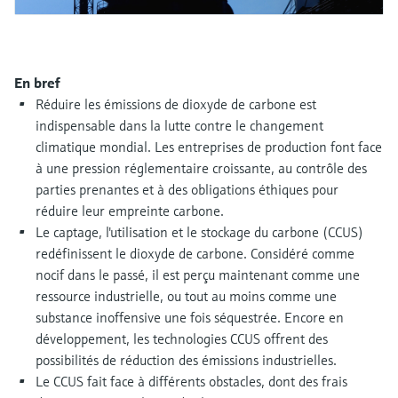
Analyseurs de dureté, fer, etc.
l'application
décisionnels
Mesure du niveau par barrière à
Device Viewer
micro-ondes
Photomètres de process
Trouver des informations et de la
En bref
documentation spécifiques à un produit
Réduire les émissions de dioxyde de carbone est
Mesure du niveau par la pression
Mesure par transmission de micro-
indispensable dans la lutte contre le changement
ondes
Recherche de pièces détachées
climatique mondial. Les entreprises de production font face
Voir tous
Trouvez la bonne pièce de rechange en
à une pression réglementaire croissante, au contrôle des
Technologie Memosens
tapant la racine/le code du produit et
parties prenantes et à des obligations éthiques pour
accédez aux données spécifiques, vues
réduire leur empreinte carbone.
éclatées et notices de montage des appareils
Voir tous
pour un remplacement/réparation rapide.
Le captage, l'utilisation et le stockage du carbone (CCUS)
redéfinissent le dioxyde de carbone. Considéré comme
nocif dans le passé, il est perçu maintenant comme une
ressource industrielle, ou tout au moins comme une
substance inoffensive une fois séquestrée. Encore en
développement, les technologies CCUS offrent des
possibilités de réduction des émissions industrielles.
Le CCUS fait face à différents obstacles, dont des frais