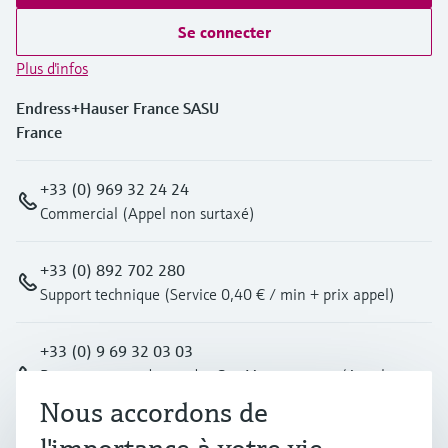
Se connecter
Plus d'infos
Endress+Hauser France SASU
France
+33 (0) 969 32 24 24
Commercial (Appel non surtaxé)
+33 (0) 892 702 280
Support technique (Service 0,40 € / min + prix appel)
+33 (0) 9 69 32 03 03
Pour toutes vos demandes Gas Measurement (Appel non
surtaxé)
Nous accordons de