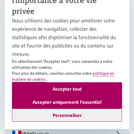
l'importance à votre vie
info.fr@endress.com
privée
info-gm.fr@endress.com
Nous utilisons des cookies pour améliorer votre
expérience de navigation, collecter des
statistiques afin d'optimiser la fonctionnalité du
Produits et services
site et fournir des publicités ou du contenu sur
mesure.
Industries
En sélectionnant "Accepter tout", vous consentez à notre
utilisation des cookies.
Pour plus de détails, veuillez consulter notre
politique en
matière de cookies
.
Support
Accepter tout
Accepter uniquement l'essentiel
Société
Personnaliser
FRA
•
Français