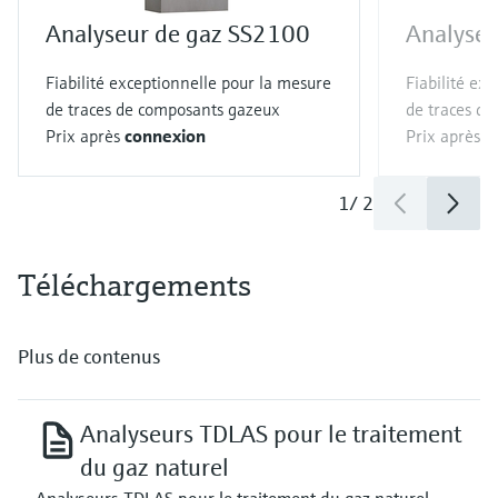
Analyseur de gaz SS2100
Analyseu
Fiabilité exceptionnelle pour la mesure
Fiabilité ex
de traces de composants gazeux
de traces d
Prix après
connexion
Prix après
c
1
/
2
Téléchargements
Plus de contenus
Analyseurs TDLAS pour le traitement
du gaz naturel