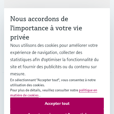
Produits et services
Nous accordons de
Industries
l'importance à votre vie
privée
Support
Nous utilisons des cookies pour améliorer votre
expérience de navigation, collecter des
statistiques afin d'optimiser la fonctionnalité du
Société
site et fournir des publicités ou du contenu sur
mesure.
En sélectionnant "Accepter tout", vous consentez à notre
utilisation des cookies.
FRA
•
Français
Pour plus de détails, veuillez consulter notre
politique en
matière de cookies
.
Accepter tout
Copyright © Endress+Hauser Group Services AG
Mentions légales
Conditions d'utilisation