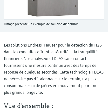
Analyseurs de dureté, fer, etc.
l'application
décisionnels
Mesure du niveau par barrière à
Device Viewer
micro-ondes
Photomètres de process
Trouver des informations et de la
l’image présente un exemple de solution disponible
documentation spécifiques à un produit
Mesure du niveau par la pression
Mesure par transmission de micro-
ondes
Recherche de pièces détachées
Voir tous
Trouvez la bonne pièce de rechange en
Les solutions Endress+Hauser pour la détection du H2S
Technologie Memosens
tapant la racine/le code du produit et
dans les conduites offrent la sécurité et la tranquillité
accédez aux données spécifiques, vues
éclatées et notices de montage des appareils
financière. Nos analyseurs TDLAS sans contact
Voir tous
pour un remplacement/réparation rapide.
fournissent une mesure continue avec des temps de
réponse de quelques secondes. Cette technologie TDLAS
ne nécessite pas d'étalonnage sur le terrain, n'a pas de
consommables ni de pièces en mouvement pour une
plus grande longévité.
Vue d'ensemble :