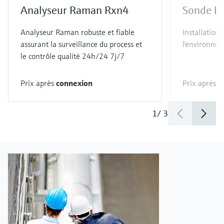
Analyseur Raman Rxn4
Sonde R
Analyseur Raman robuste et fiable
Installation
assurant la surveillance du process et
l'environne
le contrôle qualité 24h/24 7j/7
Prix après
connexion
Prix après
c
1
/
3