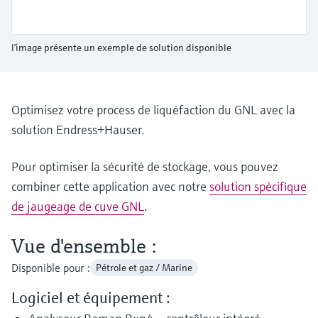
Analyseurs de dureté, fer, etc.
l'application
décisionnels
Mesure du niveau par barrière à
Device Viewer
micro-ondes
Photomètres de process
l’image présente un exemple de solution disponible
Trouver des informations et de la
documentation spécifiques à un produit
Mesure du niveau par la pression
Mesure par transmission de micro-
ondes
Optimisez votre process de liquéfaction du GNL avec la
Recherche de pièces détachées
Voir tous
Trouvez la bonne pièce de rechange en
solution Endress+Hauser.
Technologie Memosens
tapant la racine/le code du produit et
accédez aux données spécifiques, vues
Pour optimiser la sécurité de stockage, vous pouvez
éclatées et notices de montage des appareils
Voir tous
pour un remplacement/réparation rapide.
combiner cette application avec notre
solution spécifique
de jaugeage de cuve GNL
.
Vue d'ensemble :
Disponible pour :
Pétrole et gaz / Marine
Logiciel et équipement :