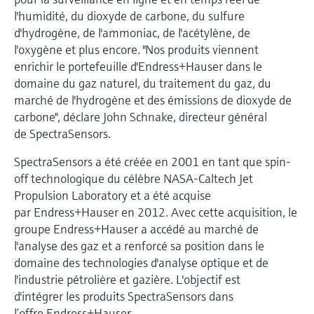
Analyseurs de dureté, fer, etc.
l'application
l'humidité, du dioxyde de carbone, du sulfure
décisionnels
Mesure du niveau par barrière à
d'hydrogène, de l'ammoniac, de l'acétylène, de
Device Viewer
micro-ondes
Photomètres de process
l'oxygène et plus encore. "Nos produits viennent
Trouver des informations et de la
enrichir le portefeuille d'Endress+Hauser dans le
documentation spécifiques à un produit
domaine du gaz naturel, du traitement du gaz, du
Mesure du niveau par la pression
Mesure par transmission de micro-
marché de l'hydrogène et des émissions de dioxyde de
ondes
Recherche de pièces détachées
carbone", déclare John Schnake, directeur général
Voir tous
Trouvez la bonne pièce de rechange en
de SpectraSensors.
Technologie Memosens
tapant la racine/le code du produit et
accédez aux données spécifiques, vues
SpectraSensors a été créée en 2001 en tant que spin-
éclatées et notices de montage des appareils
Voir tous
off technologique du célèbre NASA-Caltech Jet
pour un remplacement/réparation rapide.
Propulsion Laboratory et a été acquise
par Endress+Hauser en 2012. Avec cette acquisition, le
groupe Endress+Hauser a accédé au marché de
l'analyse des gaz et a renforcé sa position dans le
domaine des technologies d'analyse optique et de
l'industrie pétrolière et gazière. L'objectif est
d'intégrer les produits SpectraSensors dans
l’offre Endress+Hauser.