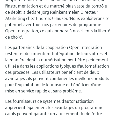
Analyseurs de dureté, fer, etc.
l'application
l'instrumentation et du marché plus vaste du contrôle
décisionnels
Mesure du niveau par barrière à
de débit", a déclaré Jörg Reinkensmeier, Directeur
Device Viewer
micro-ondes
Photomètres de process
Marketing chez Endress+Hauser. "Nous exploiterons ce
Trouver des informations et de la
potentiel avec tous nos partenaires du programme
documentation spécifiques à un produit
Open Integration, ce qui donnera à nos clients la liberté
Mesure du niveau par la pression
Mesure par transmission de micro-
de choix".
ondes
Recherche de pièces détachées
Voir tous
Les partenaires de la coopération Open Integration
Trouvez la bonne pièce de rechange en
Technologie Memosens
tapant la racine/le code du produit et
testent et documentent l'intégration de leurs offres et
accédez aux données spécifiques, vues
la manière dont la numérisation peut être pleinement
éclatées et notices de montage des appareils
Voir tous
utilisée dans les applications typiques d'automatisation
pour un remplacement/réparation rapide.
des procédés. Les utilisateurs bénéficient de deux
avantages : ils peuvent combiner les meilleurs produits
pour l'exploitation de leur usine et bénéficier d'une
mise en service rapide et sans problème.
Les fournisseurs de systèmes d'automatisation
apprécient également les avantages du programme,
car ils peuvent garantir un ajustement fin de l'offre