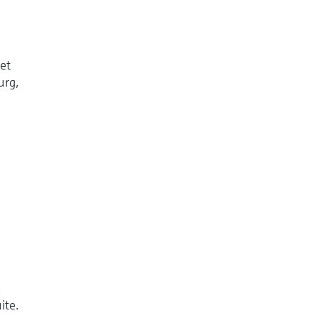
et
urg,
ite.