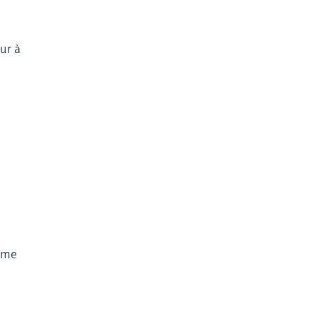
eur à
tème