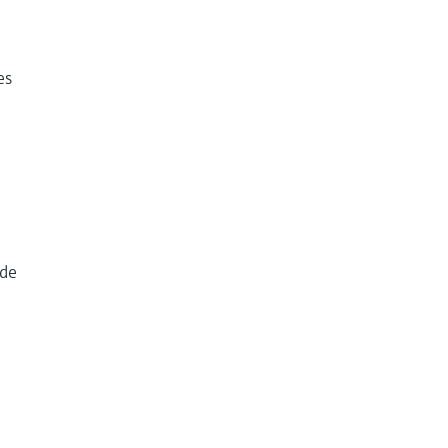
es
 de