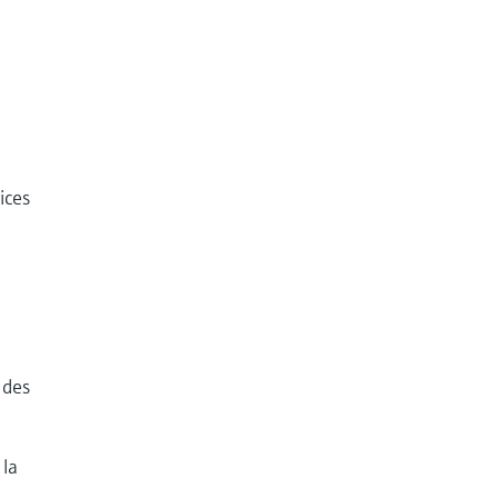
r
ices
 des
 la