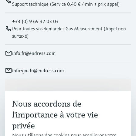
Support technique (Service 0,40 € / min + prix appel)
+33 (0) 9 69 32 03 03
Pour toutes vos demandes Gas Measurement (Appel non
surtaxé)
info.fr@endress.com
info-gm.fr@endress.com
Produits et services
Nous accordons de
l'importance à votre vie
Industries
privée
Support
Nous utilisons des cookies pour améliorer votre