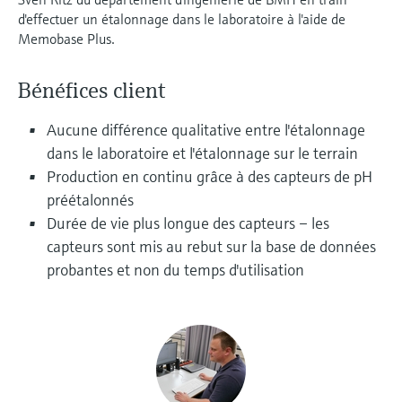
Analyseurs de dureté, fer, etc.
l'application
d'effectuer un étalonnage dans le laboratoire à l'aide de
décisionnels
Mesure du niveau par barrière à
Memobase Plus.
Device Viewer
micro-ondes
Photomètres de process
Trouver des informations et de la
Bénéfices client
documentation spécifiques à un produit
Mesure du niveau par la pression
Mesure par transmission de micro-
Aucune différence qualitative entre l'étalonnage
ondes
Recherche de pièces détachées
dans le laboratoire et l'étalonnage sur le terrain
Voir tous
Trouvez la bonne pièce de rechange en
Production en continu grâce à des capteurs de pH
Technologie Memosens
tapant la racine/le code du produit et
accédez aux données spécifiques, vues
préétalonnés
éclatées et notices de montage des appareils
Durée de vie plus longue des capteurs – les
Voir tous
pour un remplacement/réparation rapide.
capteurs sont mis au rebut sur la base de données
probantes et non du temps d'utilisation