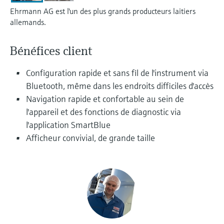
Analyseurs de dureté, fer, etc.
l'application
Ehrmann AG est l'un des plus grands producteurs laitiers
décisionnels
Mesure du niveau par barrière à
allemands.
Device Viewer
micro-ondes
Photomètres de process
Trouver des informations et de la
Bénéfices client
documentation spécifiques à un produit
Mesure du niveau par la pression
Mesure par transmission de micro-
Configuration rapide et sans fil de l'instrument via
ondes
Recherche de pièces détachées
Bluetooth, même dans les endroits difficiles d'accès
Voir tous
Trouvez la bonne pièce de rechange en
Navigation rapide et confortable au sein de
Technologie Memosens
tapant la racine/le code du produit et
accédez aux données spécifiques, vues
l'appareil et des fonctions de diagnostic via
éclatées et notices de montage des appareils
l'application SmartBlue
Voir tous
pour un remplacement/réparation rapide.
Afficheur convivial, de grande taille