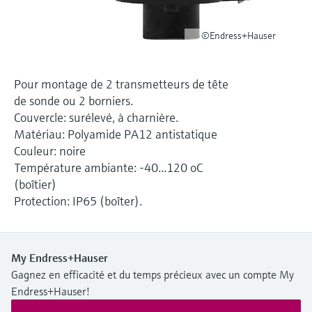
Analyseurs de dureté, fer, etc.
l'application
décisionnels
Mesure du niveau par barrière à
©Endress+Hauser
Device Viewer
micro-ondes
Photomètres de process
Trouver des informations et de la
documentation spécifiques à un produit
Pour montage de 2 transmetteurs de tête
Mesure du niveau par la pression
Mesure par transmission de micro-
de sonde ou 2 borniers.
ondes
Recherche de pièces détachées
Couvercle: surélevé, à charnière.
Voir tous
Trouvez la bonne pièce de rechange en
Matériau: Polyamide PA12 antistatique
Technologie Memosens
tapant la racine/le code du produit et
Couleur: noire
accédez aux données spécifiques, vues
Température ambiante: -40...120 oC
éclatées et notices de montage des appareils
Voir tous
pour un remplacement/réparation rapide.
(boîtier)
Protection: IP65 (boîter).
My Endress+Hauser
Gagnez en efficacité et du temps précieux avec un compte My
Endress+Hauser!