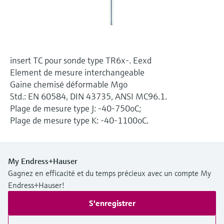
Analyseurs de dureté, fer, etc.
l'application
décisionnels
Mesure du niveau par barrière à
Device Viewer
micro-ondes
Photomètres de process
Trouver des informations et de la
documentation spécifiques à un produit
insert TC pour sonde type TR6x-. Eexd
Mesure du niveau par la pression
Mesure par transmission de micro-
Element de mesure interchangeable
ondes
Recherche de pièces détachées
Gaine chemisé déformable Mgo
Voir tous
Trouvez la bonne pièce de rechange en
Std.: EN 60584, DIN 43735, ANSI MC96.1.
Technologie Memosens
tapant la racine/le code du produit et
Plage de mesure type J: -40-750oC;
accédez aux données spécifiques, vues
Plage de mesure type K: -40-1100oC.
éclatées et notices de montage des appareils
Voir tous
pour un remplacement/réparation rapide.
My Endress+Hauser
Gagnez en efficacité et du temps précieux avec un compte My
Endress+Hauser!
S'enregistrer