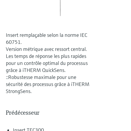
Analyseurs de dureté, fer, etc.
l'application
décisionnels
Mesure du niveau par barrière à
Device Viewer
micro-ondes
Photomètres de process
Trouver des informations et de la
documentation spécifiques à un produit
Insert remplaçable selon la norme IEC
Mesure du niveau par la pression
Mesure par transmission de micro-
60751.
ondes
Recherche de pièces détachées
Version métrique avec ressort central.
Voir tous
Trouvez la bonne pièce de rechange en
Les temps de réponse les plus rapides
Technologie Memosens
tapant la racine/le code du produit et
pour un contrôle optimal du processus
accédez aux données spécifiques, vues
grâce à iTHERM QuickSens.
éclatées et notices de montage des appareils
Voir tous
pour un remplacement/réparation rapide.
::Robustesse maximale pour une
sécurité des processus grâce à iTHERM
StrongSens.
Prédécesseur
Insert TEC300