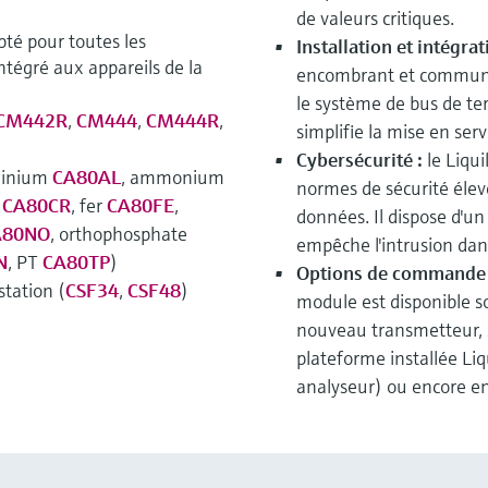
de valeurs critiques.
té pour toutes les
Installation et intégrat
 intégré aux appareils de la
encombrant et communiq
le système de bus de terr
CM442R
,
CM444
,
CM444R
,
simplifie la mise en serv
Cybersécurité :
le Liqu
uminium
CA80AL
, ammonium
normes de sécurité élev
e
CA80CR
, fer
CA80FE
,
données. Il dispose d'un
A80NO
, orthophosphate
empêche l'intrusion dans
N
, PT
CA80TP
)
Options de commande 
tation (
CSF34
,
CSF48
)
module est disponible s
nouveau transmetteur, s
plateforme installée Liq
analyseur) ou encore en