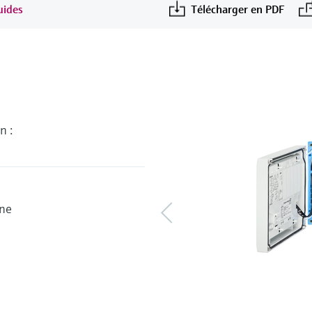
uides
Télécharger en PDF
n :
ine