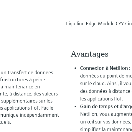
Liquiline Edge Module CYY7 in
Avantages
Connexion à Netilion :
 un transfert de données
données du point de mes
rastructures à peine
sur le cloud. Ainsi, il 
si la maintenance en
des données à distance 
te, à distance, des valeurs
les applications IIoT.
 supplémentaires sur les
Gain de temps et d'arg
 applications IIoT. Facile
Netilion, vous augmente
communique indépendamment
un œil sur vos données, 
tuels.
simplifiez la maintenanc