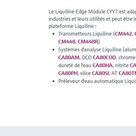
Le Liquiline Edge Module CYY7 est adap
industries et leurs utilités et peut être
plateforme Liquiline :
Transmetteurs Liquiline (
CM442
,
CM448
,
CM448R
)
Systèmes d'analyse Liquiline (al
CA80AM
, DCO
CA80COD
, chrom
dureté de l'eau
CA80HA
, nitrite
C
CA80PH
, silice
CA80SI
, AT
CA80T
Préleveur d'eau automatique Liquis