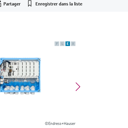
Partager
Enregistrer dans la liste
F
L
E
X
©Endress+Hauser