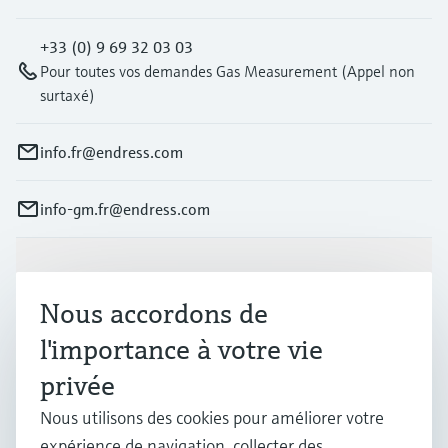
+33 (0) 9 69 32 03 03
Pour toutes vos demandes Gas Measurement (Appel non
surtaxé)
info.fr@endress.com
info-gm.fr@endress.com
Produits et services
Nous accordons de
l'importance à votre vie
Industries
privée
Nous utilisons des cookies pour améliorer votre
Support
expérience de navigation, collecter des