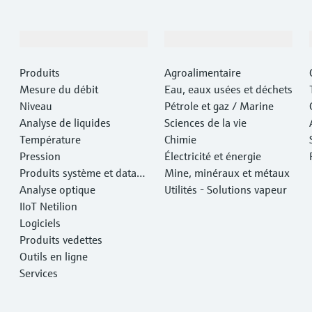
Produits et services
Industries
Produits
Agroalimentaire
Mesure du débit
Eau, eaux usées et déchets
Niveau
Pétrole et gaz / Marine
Analyse de liquides
Sciences de la vie
Température
Chimie
Pression
Électricité et énergie
Produits système et data
Mine, minéraux et métaux
managers
Analyse optique
Utilités - Solutions vapeur
IIoT Netilion
Logiciels
Produits vedettes
Outils en ligne
Services