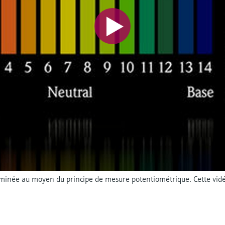
erminée au moyen du principe de mesure potentiométrique. Cette vid