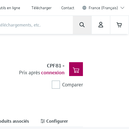
tils en ligne
Télécharger
Contact
France (Français)
CPF81
-
Prix après
connexion
Comparer
oduits associés
Configurer