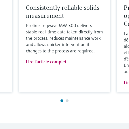
Consistently reliable solids
P
measurement
o
C
r
Proline Teqwave MW 300 delivers
stable real-time data taken directly from
La
the process, reduces maintenance work,
dé
and allows quicker intervention if
al
changes to the process are required.
ef
d'
Lire l'article complet
En
au
Li