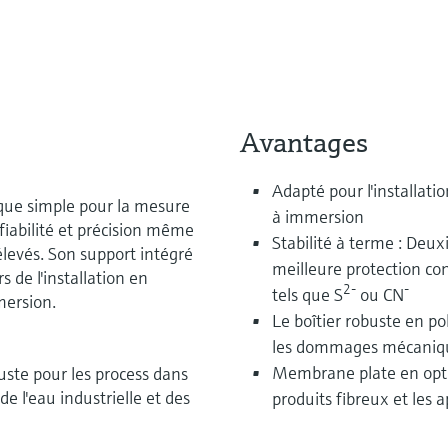
Avantages
Adapté pour l'installat
ique simple pour la mesure
à immersion
fiabilité et précision même
Stabilité à terme : Deu
élevés. Son support intégré
meilleure protection co
 de l'installation en
2-
-
tels que S
ou CN
ersion.
Le boîtier robuste en p
les dommages mécaniq
Membrane plate en optio
uste pour les process dans
de l'eau industrielle et des
produits fibreux et les 