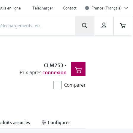
tils en ligne
Télécharger
Contact
France (Français)
CLM253
-
Prix après
connexion
Comparer
oduits associés
Configurer