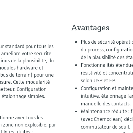
Avantages
Plus de sécurité opérati
r standard pour tous les
du process, configurati
l améliore votre sécurité
de la plausibilité des ét
nus de la plausibilité, du
Fonctionnalités étendue
 modules hardware et
résistivité et concentrat
bus de terrain) pour une
selon USP et EP.
esure. Cette modularité
Configuration et mainten
etteur. Configuration
intuitive, étalonnage f
n étalonnage simples.
manuelle des contacts.
Maintenance réduite : 
ionne avec tous les
(avec Chemoclean) déc
n zone non explosible, par
commutateur de seuil.
leurs utilités :