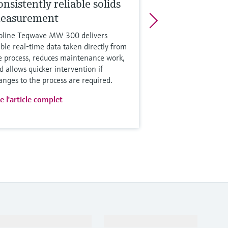
nsistently reliable solids
easurement
oline Teqwave MW 300 delivers
able real-time data taken directly from
e process, reduces maintenance work,
d allows quicker intervention if
anges to the process are required.
re l'article complet
Support
Société