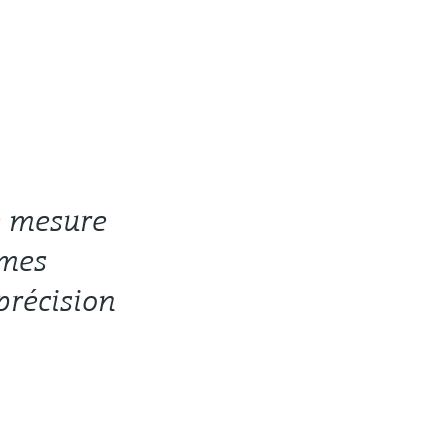
de mesure
èmes
 précision