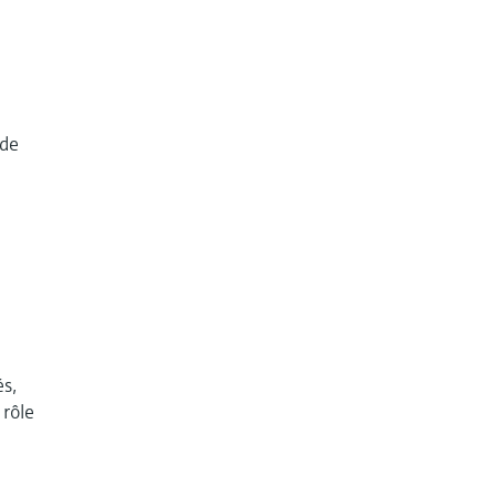
a
 de
a
és,
 rôle