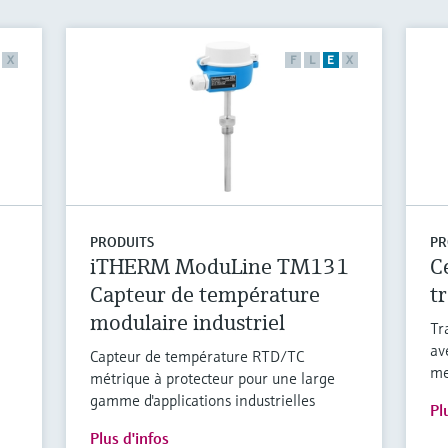
X
F
L
E
X
PRODUITS
PR
iTHERM ModuLine TM131
C
Capteur de température
t
modulaire industriel
Tr
av
Capteur de température RTD/TC
me
métrique à protecteur pour une large
gamme d'applications industrielles
Pl
Plus d'infos