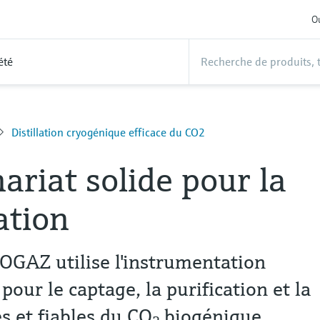
Ou
été
Distillation cryogénique efficace du CO2
ariat solide pour la
ation
AZ utilise l'instrumentation
our le captage, la purification et la
s et fiables du CO
biogénique