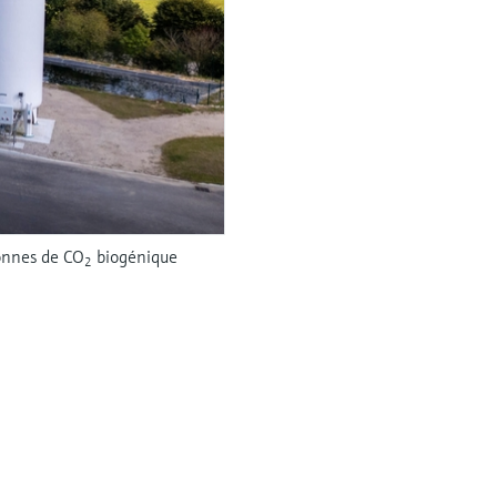
tonnes de CO
biogénique
2