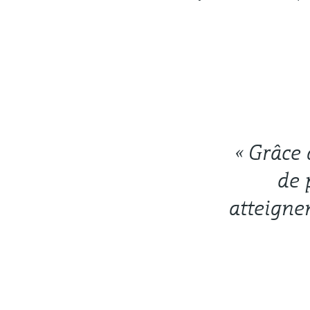
« Grâce 
de 
atteignen