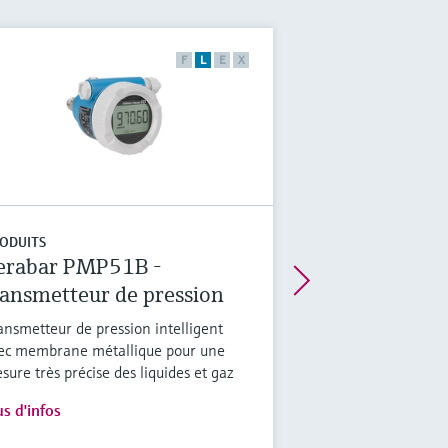
F
L
E
X
ODUITS
erabar PMP51B -
ransmetteur de pression
ansmetteur de pression intelligent
ec membrane métallique pour une
sure très précise des liquides et gaz
us d'infos