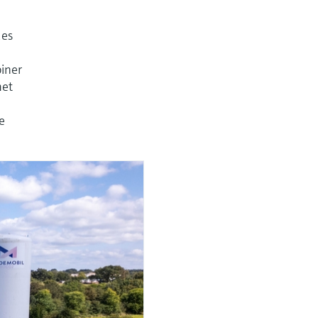
ues
biner
met
de