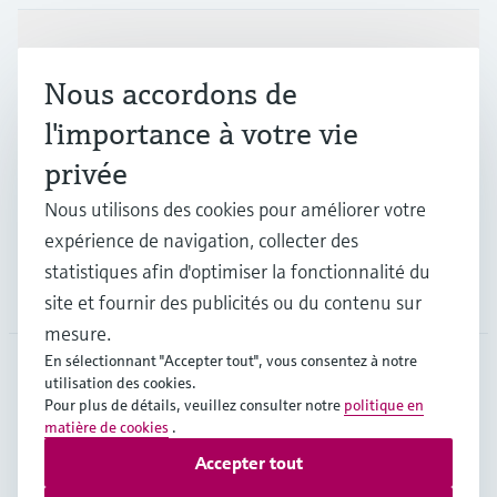
Produits et services
Nous accordons de
l'importance à votre vie
Industries
privée
Nous utilisons des cookies pour améliorer votre
Support
expérience de navigation, collecter des
statistiques afin d'optimiser la fonctionnalité du
Société
site et fournir des publicités ou du contenu sur
mesure.
En sélectionnant "Accepter tout", vous consentez à notre
utilisation des cookies.
FRA
•
Français
Pour plus de détails, veuillez consulter notre
politique en
matière de cookies
.
Accepter tout
Copyright © Endress+Hauser Group Services AG